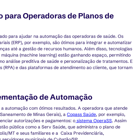
 para Operadoras de Planos de
cado para ajudar na automação das operadoras de saúde. Os
ais (ERP), por exemplo, são ótimos para integrar e automatizar
anças até a gestão de recursos humanos. Além disso, tecnologias
 de máquina (machine learning) estão ganhando espaço, permitindo
 análise preditiva de saúde e personalização de tratamentos. E
 (RPA) e das plataformas de atendimento ao cliente, que tornam
lementação de Automação
 a automação com ótimos resultados. A operadora que atende
 Saneamento de Minas Gerais), a
Copass Saúde
, por exemplo,
enciar autorizações e pagamentos: o
sistema OperaSS
. Assim
tão pública como a Serv Saúde, que administra o plano de
lis/MT e seus familiares e a Caixa Previdenciária,
 servidores municipais de Cubatão/SP.