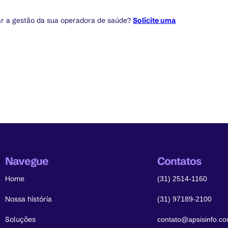
r a gestão da sua operadora de saúde?
Solicite uma
Navegue
Contatos
Home
(31) 2514-1160
Nossa história
(31) 97189-2100
Soluções
contato@apsisinfo.co