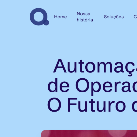
Nossa
Home
Soluções
C
história
Automaçã
de Operad
O Futuro 