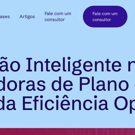
Fale com um
Fale com um
ases
Artigos
consultor
consultor
o Inteligente 
oras de Plano
da Eficiência O