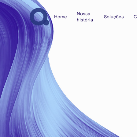
Nossa
Home
Soluções
C
história