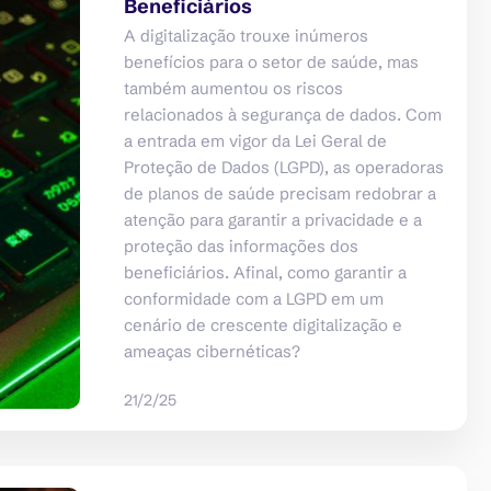
Beneficiários
A digitalização trouxe inúmeros
benefícios para o setor de saúde, mas
também aumentou os riscos
relacionados à segurança de dados. Com
a entrada em vigor da Lei Geral de
Proteção de Dados (LGPD), as operadoras
de planos de saúde precisam redobrar a
atenção para garantir a privacidade e a
proteção das informações dos
beneficiários. Afinal, como garantir a
conformidade com a LGPD em um
cenário de crescente digitalização e
ameaças cibernéticas?
21/2/25