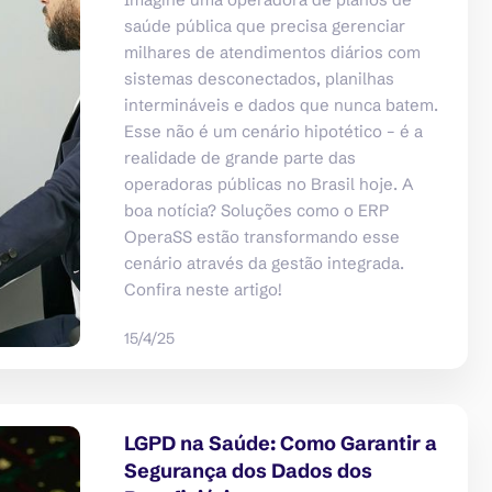
saúde pública que precisa gerenciar
milhares de atendimentos diários com
sistemas desconectados, planilhas
intermináveis e dados que nunca batem.
Esse não é um cenário hipotético – é a
realidade de grande parte das
operadoras públicas no Brasil hoje. A
boa notícia? Soluções como o ERP
OperaSS estão transformando esse
cenário através da gestão integrada.
Confira neste artigo!
15/4/25
LGPD na Saúde: Como Garantir a
Segurança dos Dados dos