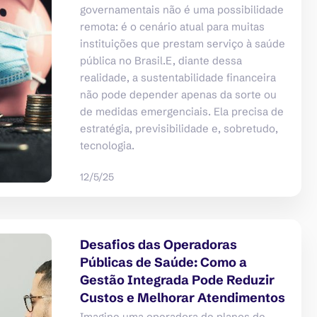
governamentais não é uma possibilidade
remota: é o cenário atual para muitas
instituições que prestam serviço à saúde
pública no Brasil.E, diante dessa
realidade, a sustentabilidade financeira
não pode depender apenas da sorte ou
de medidas emergenciais. Ela precisa de
estratégia, previsibilidade e, sobretudo,
tecnologia.‍
12/5/25
Desafios das Operadoras
Públicas de Saúde: Como a
Gestão Integrada Pode Reduzir
Custos e Melhorar Atendimentos
Imagine uma operadora de planos de