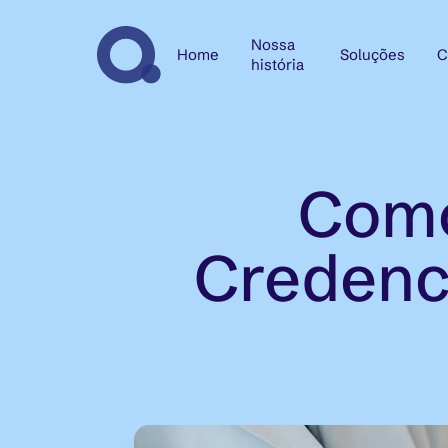
Nossa
Home
Soluções
C
história
Como
Credenc