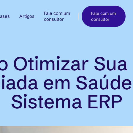
Fale com um
Fale com um
ases
Artigos
consultor
consultor
 Otimizar Sua
iada em Saúd
Sistema ERP